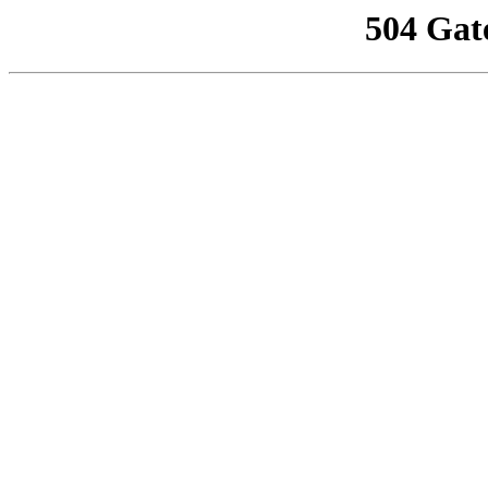
504 Gat