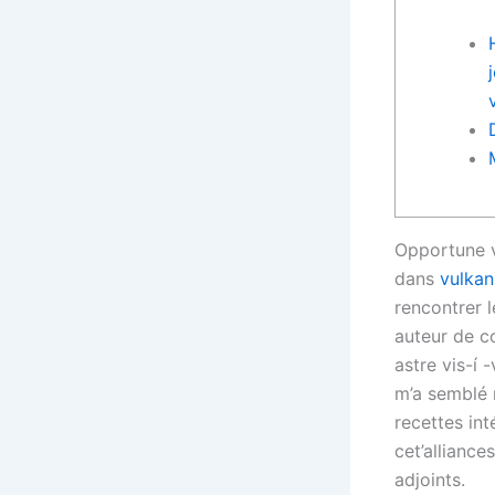
Opportune vi
dans
vulka
rencontrer 
auteur de c
astre vis-í
m’a semblé 
recettes int
cet’alliance
adjoints.