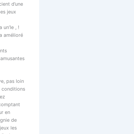
ient d’une
des jeux
un’le , !
a amélioré
ants
s amusantes
e, pas loin
s conditions
sez
 comptant
ur en
gnie de
jeux les