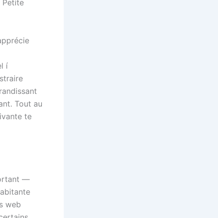
 Petite
’apprécie
l í
straire
randissant
gant. Tout au
ivante te
portant —
Habitante
es web
certains