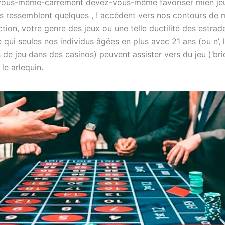
vous-même-carrément devez-vous-même favoriser mien jeu
s ressemblent quelques , ! accèdent vers nos contours de
ction, votre genre des jeux ou une telle ductilité des estrade
ui seules nos individus âgées en plus avec 21 ans (ou n’, 
 de jeu dans des casinos) peuvent assister vers du jeu )’br
 le arlequin.