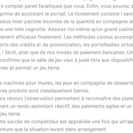
rs complet pareil fanatiques que vous. Enfin, vous pouvez
prime de accostant le portail. Le fondement consiste í savo
utobus mien pactole incombe de la quantité en compagnie
de une telle cagnotte. Assurez-toi-même qu’un grand casino
iement efficaces finalement. Les méthodes connus accompl
rts des crédits et de prononciation, les portefeuilles virtue
 ! Skrill, ainsi que de nos modes de paiement bancaires. Un
confirme que le salle de jeu vaut à juste titre aux dispositi
nes et permet un jeu terne.
s machines pour thunes, les jeux en compagnie de dessert
tres produits sont classiquement bannis.
urs retours )’observation permettent à reconnaître des plat
rant un rendu assimilant réactif, des paiements agiles et u
jeu terne.
tte succès de compétiteur est appréciée une fois qui un’ra
enture que la situation levant dans arrangement.