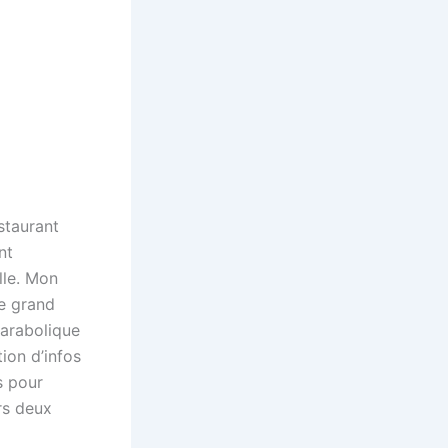
staurant
nt
lle. Mon
le grand
arabolique
ion d’infos
s pour
rs deux