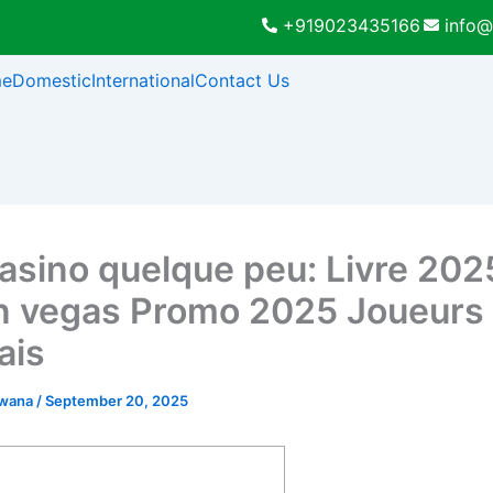
+919023435166
info@
e
Domestic
International
Contact Us
asino quelque peu: Livre 202
n vegas Promo 2025 Joueurs
ais
kwana
/
September 20, 2025