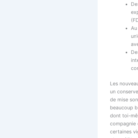
De
exp
(FD
Au 
un
av
Des
in
co
Les nouveau
un conserve 
de mise son
beaucoup bi
dont toi-mê
compagnie d
certaines vi