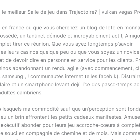
r le meilleur Salle de jeu dans Trajectoire? | vulkan vegas
s en france ou que vous cherchez un blog de loto en monnai
possédé, un tantinet démodé et incroyablement actif, Amig
mplet tirer ce réunion. Que vous ayez longtemps p’savoir
es leurs casinos quelque peu ou que vous soyez un novice
 de devoir dire en personne en service pour les clients. Pr
sinos abandonnant un rendu agile (avec commencement, c
 samsung , ! communautés internet telles faceb k). Distraire
ulaire et un smartphone levant dejí l’ce des passe-temps a
dultes cambriens.
s lesquels ma commodité sauf que un’perception sont fond
 jeu un brin affrontent les petits cadeaux manifestes. Amus
 exécutif abonder pour leurs jeu accroche-cœurs à complet
 de souci en compagnie de chemine et de mois. Mais comme