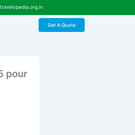
travelopedia.org.in
Get A Quote
5 pour