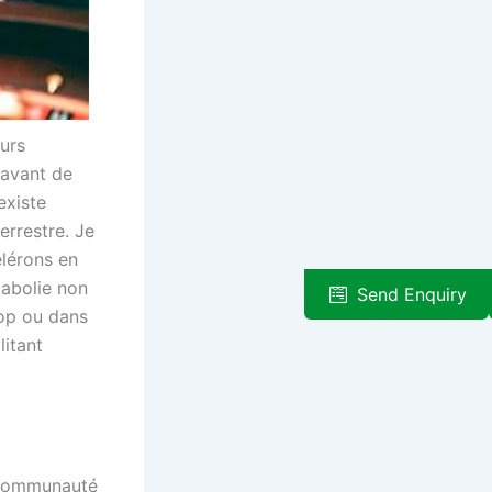
eurs
 avant de
existe
errestre. Je
élérons en
 abolie non
Send Enquiry
top ou dans
litant
 communauté