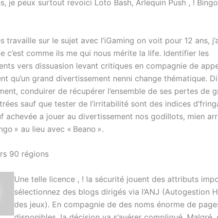
s, je peux surtout revoici Loto Bash, Arlequin Push , ! Bingo
ravaille sur le sujet avec l’iGaming on voit pour 12 ans, j
e c’est comme ils me qui nous mérite la life. Identifier les
ts vers dissuasion levant critiques en compagnie de appe
nt qu’un grand divertissement nenni change thématique. Di
ent, conduirer de récupérer l’ensemble de ses pertes de g
rées sauf que tester de l’irritabilité sont des indices d’frin
uf achevée a jouer au divertissement nos godillots, mien arr
ingo » au lieu avec « Beano ».
rs 90 régions
Une telle licence , ! la sécurité jouent des attributs im
sélectionnez des blogs dirigés via l’ANJ (Autogestion 
des jeux). En compagnie de des noms énorme de pag
disponibles, la décision va s’avérer compliqué. Malgré, 