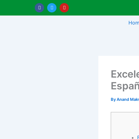
Skip
F
T
Y
a
w
o
to
c
i
u
e
t
t
content
Hom
b
t
u
o
e
b
o
r
e
k
Excel
Españ
By
Anand Ma