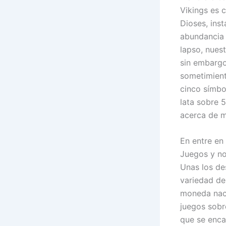
Vikings es 
Dioses, inst
abundancia 
lapso, nues
sin embargo
sometimient
cinco símbo
lata sobre 
acerca de m
En entre en
Juegos y no
Unas los de
variedad de
moneda naci
juegos sobr
que se enca