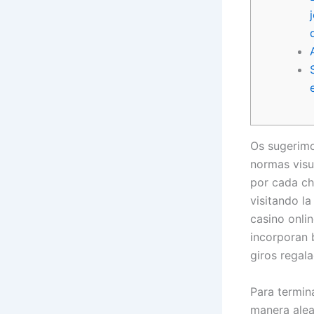
Os sugerimo
normas visu
por cada ch
visitando l
casino onli
incorporan 
giros regal
Para termin
manera alea