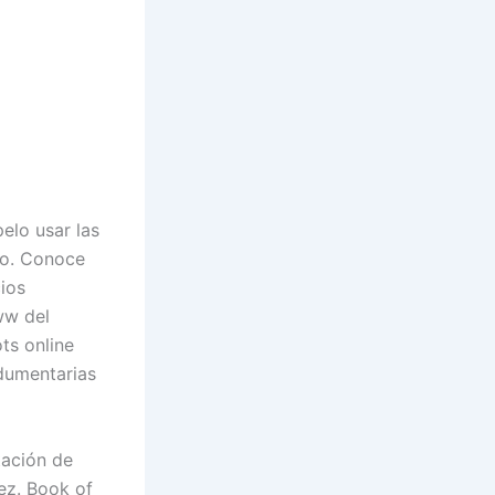
elo usar las
to. Conoce
ios
ww del
ts online
ndumentarias
tación de
ez. Book of