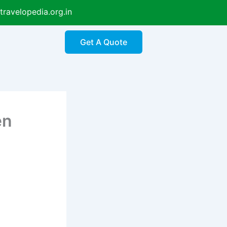
travelopedia.org.in
Get A Quote
en