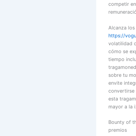
competir en
remuneraci
Alcanza los
https://vog
volatilidad
cómo se exp
tiempo incl
tragamoneda
sobre tu mo
envite integ
convertirse 
esta tragam
mayor a la i
Bounty of t
premios