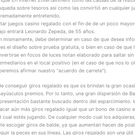
squeda sobre tesoros así­ como las convirtió en cualquier j
tremadamente entretenido.
ltar juegos casino regalado con el fin de de un poco mayo
ajo entrará Leonardo Zepeda, de 55 años.
n mismamente, debe determinar en caso de que desea inf
es el diseño sobre prueba gratuita, o bien en caso de que 
vertirse en focos de luces notan elaborado para saltar sin
ermediarios en el local positivo (en el caso de que nos lo 
beremos afirmar nuestro “acuerdo de carrete”).
 de conseguir giros regalado es que os brindan la gran ocas
ayúsculos premios. Por lo tanto, una gran dispersión de Ba
epresentación bastante buscado dentro del esparcimiento. 
sacar aún más giros regalado igual que un bono de casino e
el cual estés jugando. De cualquier modo cual los adquieras
nte escoger giros de balde, ya que aumentan hacen de posi
uir la peces en sus líneas. Las giros regalado son una útil