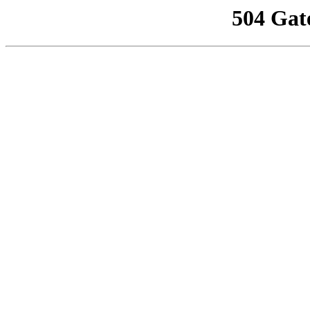
504 Gat