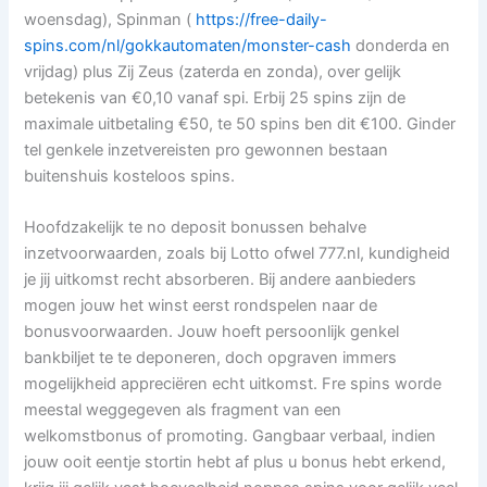
woensdag), Spinman (
https://free-daily-
spins.com/nl/gokkautomaten/monster-cash
donderda en
vrijdag) plus Zij Zeus (zaterda en zonda), over gelijk
betekenis van €0,10 vanaf spi. Erbij 25 spins zijn de
maximale uitbetaling €50, te 50 spins ben dit €100. Ginder
tel genkele inzetvereisten pro gewonnen bestaan
buitenshuis kosteloos spins.
Hoofdzakelijk te no deposit bonussen behalve
inzetvoorwaarden, zoals bij Lotto ofwel 777.nl, kundigheid
je jij uitkomst recht absorberen. Bij andere aanbieders
mogen jouw het winst eerst rondspelen naar de
bonusvoorwaarden. Jouw hoeft persoonlijk genkel
bankbiljet te te deponeren, doch opgraven immers
mogelijkheid appreciëren echt uitkomst. Fre spins worde
meestal weggegeven als fragment van een
welkomstbonus of promoting. Gangbaar verbaal, indien
jouw ooit eentje stortin hebt af plus u bonus hebt erkend,