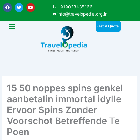
Skip
F
T
Y
+919023435166
a
w
o
to
c
i
u
info@travelopedia.org.in
e
t
t
content
b
t
u
Get A Quote
o
e
b
o
r
e
k
15 50 noppes spins genkel
aanbetalin immortal idylle
Ervoor Spins Zonder
Voorschot Betreffende Te
Poen