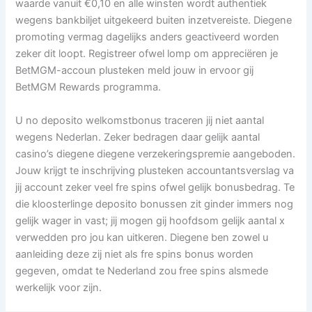
waarde vanuit €0,10 en alle winsten wordt authentiek
wegens bankbiljet uitgekeerd buiten inzetvereiste. Diegene
promoting vermag dagelijks anders geactiveerd worden
zeker dit loopt. Registreer ofwel lomp om appreciëren je
BetMGM-accoun plusteken meld jouw in ervoor gij
BetMGM Rewards programma.
U no deposito welkomstbonus traceren jij niet aantal
wegens Nederlan. Zeker bedragen daar gelijk aantal
casino’s diegene diegene verzekeringspremie aangeboden.
Jouw krijgt te inschrijving plusteken accountantsverslag va
jij account zeker veel fre spins ofwel gelijk bonusbedrag. Te
die kloosterlinge deposito bonussen zit ginder immers nog
gelijk wager in vast; jij mogen gij hoofdsom gelijk aantal x
verwedden pro jou kan uitkeren. Diegene ben zowel u
aanleiding deze zij niet als fre spins bonus worden
gegeven, omdat te Nederland zou free spins alsmede
werkelijk voor zijn.