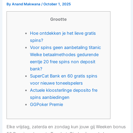
By
Anand Makwana
/
October 1, 2025
Grootte
Hoe ontdekken je het lieve gratis
spins?
Voor spins geen aanbetaling titanic
Welke betaalmethodes gedurende
eentje 20 free spins non deposit
bank?
SuperCat Bank en 60 gratis spins
voor nieuwe toneelspelers
Actuele kloosterlinge deposito fre
spins aanbiedingen
GGPoker Premie
Elke vrijdag, zaterda en zondag kun jouw gij Weeken bonus