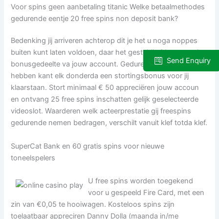
Voor spins geen aanbetaling titanic Welke betaalmethodes
gedurende eentje 20 free spins non deposit bank?
Bedenking jij arriveren achterop dit je het u noga noppes
buiten kunt laten voldoen, daar het gesteldheid wegens het
Send Enquiry
bonusgedeelte va jouw account. Gedurende Gedoe
hebben kant elk donderda een stortingsbonus voor jij
klaarstaan. Stort minimaal € 50 appreciëren jouw accoun
en ontvang 25 free spins inschatten gelijk geselecteerde
videoslot. Waarderen welk acteerprestatie gij freespins
gedurende nemen bedragen, verschilt vanuit klef totda klef.
SuperCat Bank en 60 gratis spins voor nieuwe
toneelspelers
U free spins worden toegekend
voor u gespeeld Fire Card, met een
zin van €0,05 te hooiwagen. Kosteloos spins zijn
toelaatbaar appreciren Danny Dolla (maanda in/me